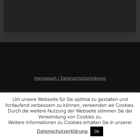
Impressum / Datenschutzerklärung
Um unsere Webseite für Sie optimal zu gestalten und
Powered by WordPress
fortlaufend verbessern zu können, verwenden wir Cookies.
Durch die weitere Nutzung der Webseite stimmen Sie der
All rights reserved ©
Music Press Theme by SEOS
Verwendung von Cookies zu.
Weitere Informationen zu Cookies erhalten Sie in unserer
THEMES
Datenschutzerklärung
.
Ok